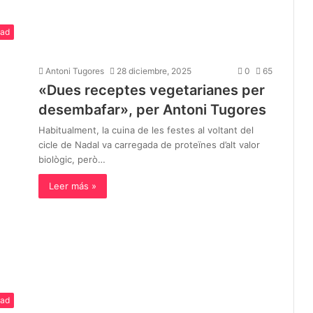
dad
Antoni Tugores
28 diciembre, 2025
0
65
«Dues receptes vegetarianes per
desembafar», per Antoni Tugores
Habitualment, la cuina de les festes al voltant del
cicle de Nadal va carregada de proteïnes d’alt valor
biològic, però…
Leer más »
dad