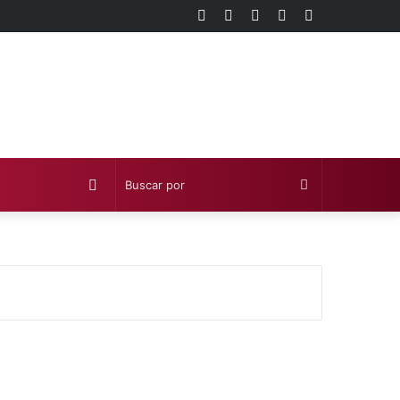
Facebook
Twitter
YouTube
Instagram
Barra
lateral
Publicación
Buscar
al
por
azar