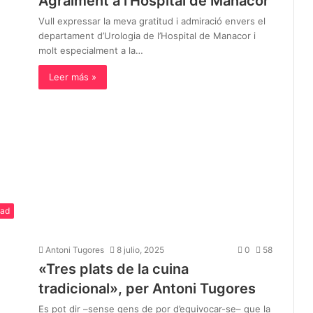
Agraïment a l’Hospital de Manacor
Vull expressar la meva gratitud i admiració envers el
departament d’Urologia de l’Hospital de Manacor i
molt especialment a la…
Leer más »
dad
Antoni Tugores
8 julio, 2025
0
58
«Tres plats de la cuina
tradicional», per Antoni Tugores
Es pot dir –sense gens de por d’equivocar-se– que la