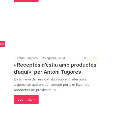
dad
Antoni Tugores
25 agosto, 2024
0
109
«Receptes d’estiu amb productes
d’aquí», per Antoni Tugores
En la meva darrera col·laboració em referia als
arguments que em convencen per a utilitzar els
productes de proximitat, o…
Leer más »