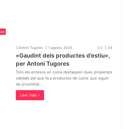
dad
Antoni Tugores
1 agosto, 2024
0
34
«Gaudint dels productes d’estiu»,
per Antoni Tugores
Tots els entesos en cuina destaquen dues propietats
cabdals pel que fa a productes de cuina: que siguin
de proximitat…
Leer más »