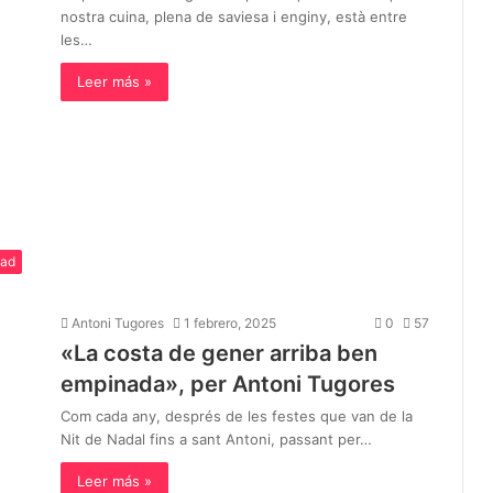
nostra cuina, plena de saviesa i enginy, està entre
les…
Leer más »
dad
Antoni Tugores
1 febrero, 2025
0
57
«La costa de gener arriba ben
empinada», per Antoni Tugores
Com cada any, després de les festes que van de la
Nit de Nadal fins a sant Antoni, passant per…
Leer más »