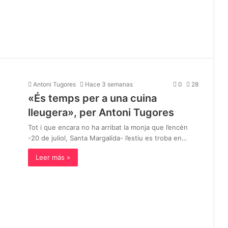
Antoni Tugores
Hace 3 semanas
0
28
«És temps per a una cuina
lleugera», per Antoni Tugores
Tot i que encara no ha arribat la monja que l’encén
-20 de juliol, Santa Margalida- l’estiu es troba en…
Leer más »