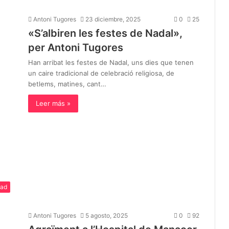
Antoni Tugores
23 diciembre, 2025
0
25
«S’albiren les festes de Nadal»,
per Antoni Tugores
Han arribat les festes de Nadal, uns dies que tenen
un caire tradicional de celebració religiosa, de
betlems, matines, cant…
Leer más »
dad
Antoni Tugores
5 agosto, 2025
0
92