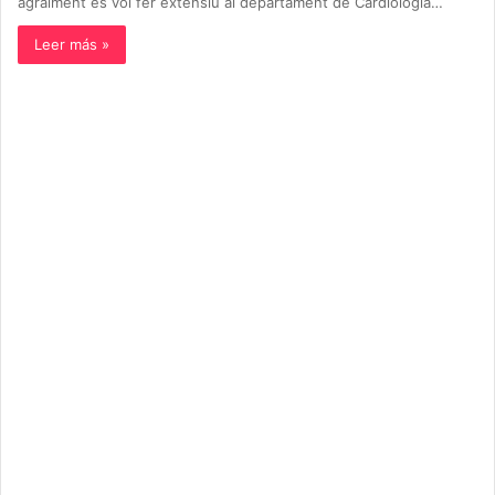
agraïment es vol fer extensiu al departament de Cardiologia…
Leer más »