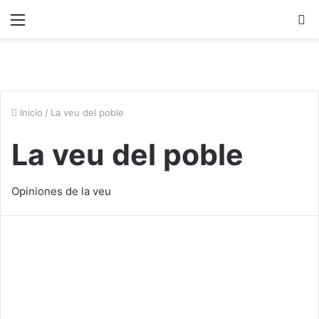
Menú
B
p
Inicio
/
La veu del poble
La veu del poble
Opiniones de la veu