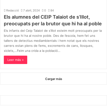
Redacció
7 abril, 2024
0
84
Els alumnes del CEIP Talaiot de s’Illot,
preocupats per la brutor que hi ha al poble
Els infants del Ceip Talaiot de s’Illot esteim molt preocupats per la
brutor que hi ha al nostre poble. Des de l’escola, hem fet uns
tallers de detectius mediambientals i hem notat que els nostres
carrers estan plens de fems, excrements de cans, llosques,
xiclets,…Feim una crida a la població…
Leer más »
Cargar más