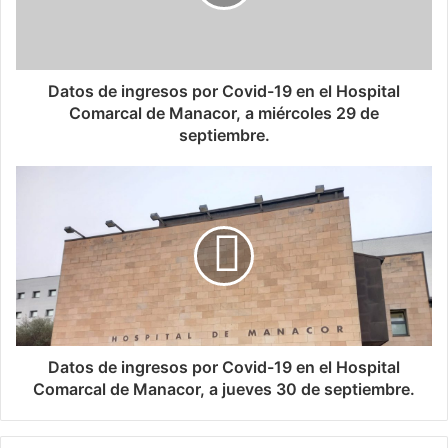
r
incultura o manca d’elegància i bellesa.
e
o
-ANTONI LLULL-
e
l
Datos de ingresos por Covid-19 en el Hospital
e
Comarcal de Manacor, a miércoles 29 de
c
septiembre.
t
r
ó
n
i
c
o
Datos de ingresos por Covid-19 en el Hospital
Comarcal de Manacor, a jueves 30 de septiembre.