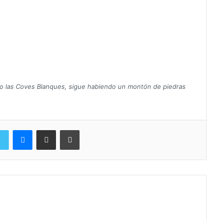
jo las Coves Blanques, sigue habiendo un montón de piedras
Messenger
Compartir por correo electrónico
Imprimir