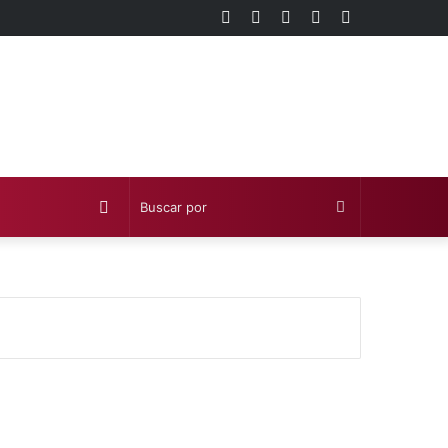
Facebook
Twitter
YouTube
Instagram
Barra
lateral
Publicación
Buscar
al
por
azar