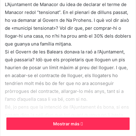
L’Ajuntament de Manacor du idea de declarar el terme de
Manacor redol “tensionat”. En el plenari de dilluns passat,
ho va demanar al Govern de Na Prohens. I què vol dir això
de «municipi tensionat»? Vol dir que, per comprar-hi o
llogar-hi una casa, no n’hi ha prou amb el 30% dels doblers
que guanya una família mitjana.
Si el Govern de les Balears donava la raó a l’Ajuntament,
què passaria? Idò que els propietaris que lloguen un pis
haurien de posar un límit màxim al preu del lloguer. I que,
en acabar-se el contracte de lloguer, els llogaters ho
tendrien molt més bo de fer que no ara aconseguir
pròrrogues del contracte, allargar-lo més anys, tant si a
l’amo d’aquella casa li va bé, com si no.
Bé, jo pens que la intenció de l’Ajuntament és bona, si ens
posam dins la pell d’un que tot quant guanya no li basta
per pagar el lloguer. De fet, “si jo comandava”, posaria que
Mostrar más
no tan sols a Manacor, sinó a tota Mallorca (i a tota Europa i