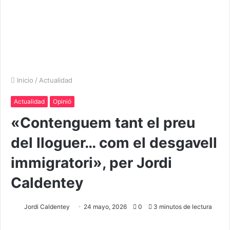
Inicio
/
Actualidad
Actualidad
Opinió
«Contenguem tant el preu
del lloguer… com el desgavell
immigratori», per Jordi
Caldentey
Jordi Caldentey
24 mayo, 2026
0
3 minutos de lectura