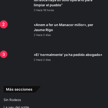
limpiar el pueblo”
Hace 18 horas
«Anem a fer un Manacor millor», per
Jaume Rigo
Hace 2 días
«El ‘normalmente’ ya ha pedido abogado»
Hace 2 días
Más secciones
Sin Rodeos
La veu del poble