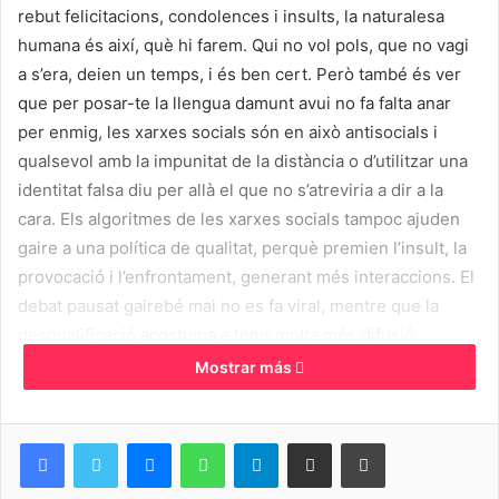
rebut felicitacions, condolences i insults, la naturalesa
humana és així, què hi farem. Qui no vol pols, que no vagi
a s’era, deien un temps, i és ben cert. Però també és ver
que per posar-te la llengua damunt avui no fa falta anar
per enmig, les xarxes socials són en això antisocials i
qualsevol amb la impunitat de la distància o d’utilitzar una
identitat falsa diu per allà el que no s’atreviria a dir a la
cara. Els algoritmes de les xarxes socials tampoc ajuden
gaire a una política de qualitat, perquè premien l’insult, la
provocació i l’enfrontament, generant més interaccions. El
debat pausat gairebé mai no es fa viral, mentre que la
desqualificació acostuma a tenir molta més difusió.
Fan realment llàstima les persones que utilitzen el seu
Mostrar más
temps en calumniar altres, ficant-se en la vida privada amb
l’únic objectiu de causar mal. És gent penosa i trista, que
Messenger
WhatsApp
Telegram
Compartir por correo electrónico
Imprimir
segurament està desesperada veient que les coses no els
van bé i segurament els aniran pitjor en un futur. Un amic