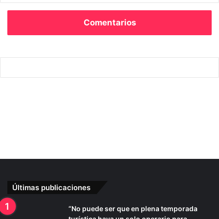
vegades pensam. Cada vegada que premiam amb el
nostre vot qui argumenta en lloc d’insultar, qui proposa en
Comentarios
lloc de difamar i qui respecta en lloc de dividir, estam
decidint també quina política volem per al nostre poble.
Utilitzem el poder de la democràcia!
Tic, tac, tic, tac… només falten 325 dies!
Últimas publicaciones
“No puede ser que en plena temporada
turística haya un solo operario para