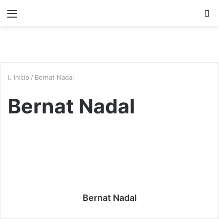
Menú
B
p
Inicio
/
Bernat Nadal
Bernat Nadal
Bernat Nadal