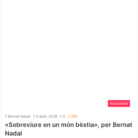
Actualidad
Bernat Nadal
9 abril, 2026
0
296
«Sobreviure en un món bèstia», per Bernat
Nadal