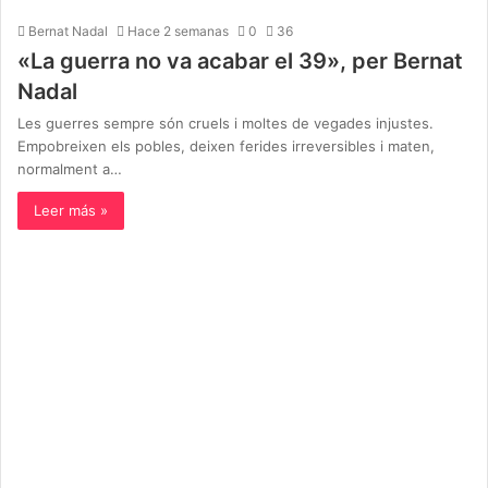
Bernat Nadal
Hace 2 semanas
0
36
«La guerra no va acabar el 39», per Bernat
Nadal
Les guerres sempre són cruels i moltes de vegades injustes.
Empobreixen els pobles, deixen ferides irreversibles i maten,
normalment a…
Leer más »