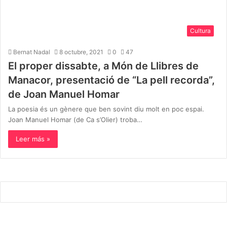
Cultura
Bernat Nadal
8 octubre, 2021
0
47
El proper dissabte, a Món de Llibres de
Manacor, presentació de “La pell recorda”,
de Joan Manuel Homar
La poesia és un gènere que ben sovint diu molt en poc espai.
Joan Manuel Homar (de Ca s’Olier) troba…
Leer más »