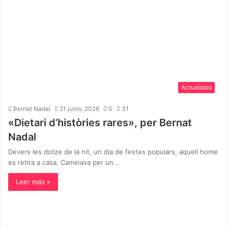
Actualidad
Bernat Nadal
21 junio, 2026
0
31
«Dietari d’històries rares», per Bernat
Nadal
Devers les dotze de la nit, un dia de festes populars, aquell home
es retira a casa. Caminava per un…
Leer más »