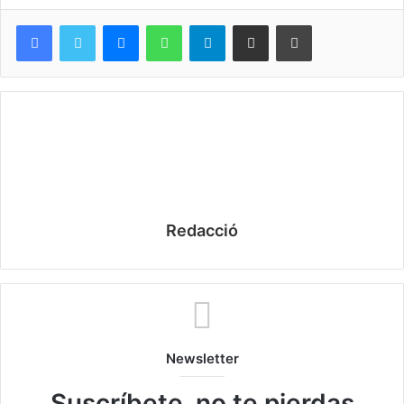
Messenger
WhatsApp
Telegram
Compartir por correo electrónico
Imprimir
Redacció
También queremos informar, en esta ocasión
principalmente a la vecindad s’illotera, que se ha cambiado
la ubicación del lavapiés que se encontraba junto a la
oficina turística, debido, según Nadal, «porque se
Newsletter
atascaban las pluviales»; ahora está unos metros más
Suscríbete, no te pierdas
hacia el mar.