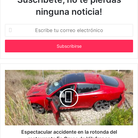
ninguna noticia!
E
s
c
r
i
b
e
t
u
c
o
r
r
e
o
e
l
Espectacular accidente en la rotonda del
e