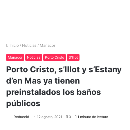
Inicio
/
Noticias
/
Manacor
Manacor
Noticias
Porto Cristo
S'Illot
Porto Cristo, s’Illot y s’Estany
d’en Mas ya tienen
preinstalados los baños
públicos
Redacció
12 agosto, 2021
0
1 minuto de lectura