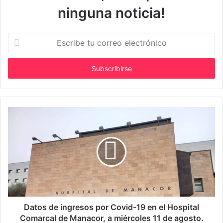
ninguna noticia!
E
s
c
r
i
b
e
t
u
c
o
r
r
e
o
e
l
Datos de ingresos por Covid-19 en el Hospital
e
Comarcal de Manacor, a miércoles 11 de agosto.