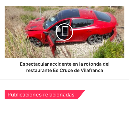
c
t
r
ó
n
i
c
o
Espectacular accidente en la rotonda del
restaurante Es Cruce de Vilafranca
Publicaciones relacionadas