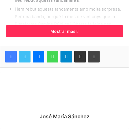
heu rebut aquests tancaments?
Hem rebut aquests tancaments amb molta sorpresa.
Per una banda, perquè fa més de vint anys que la
Plataforma Camins Públics i Oberts fa feina per
recuperar el camí de Sa Roca des Castellet. Ara farà
Mostrar más
un any que presentàrem a l’Ajuntament un dossier
documental, elaborat per un historiador i un
Messenger
WhatsApp
Telegram
Compartir por correo electrónico
Imprimir
catedràtic de Geografia, que acreditava l’ús públic
immemorial del camí des de fa més de dos-cents
anys. Per altra banda, la reivindicació popular
d’aquest camí ha estat constant al llarg del temps.
L’any 2024 presentàrem 1.500 signatures demanant la
seva inclusió al catàleg de camins públics i, a més, les
excursions reivindicatives que s’han convocat han
tengut una participació molt elevada. Pel que fa al
camí de Cala Domingos, des de fa molts anys existia
José María Sánchez
un camí que conduïa fins a la mar. Històricament, els
camins que donaven accés a la costa han estat