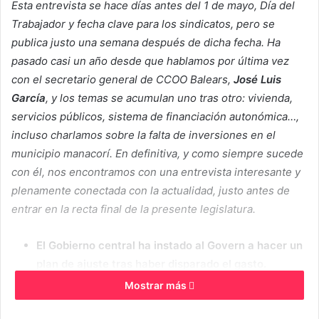
Esta entrevista se hace días antes del 1 de mayo, Día del
Trabajador y fecha clave para los sindicatos, pero se
publica justo una semana después de dicha fecha. Ha
pasado casi un año desde que hablamos por última vez
con el secretario general de CCOO Balears,
José Luis
García
, y los temas se acumulan uno tras otro: vivienda,
servicios públicos, sistema de financiación autonómica…,
incluso charlamos sobre la falta de inversiones en el
municipio manacorí. En definitiva, y como siempre sucede
con él, nos encontramos con una entrevista interesante y
plenamente conectada con la actualidad, justo antes de
entrar en la recta final de la presente legislatura.
El Gobierno central ha instado al Govern a hacer un
plan de ajuste tras haber disparado el gasto.
¿Sorprende esta noticia en CCOO Balears?
Mostrar más
La verdad es que no nos sorprende, ya que no es la