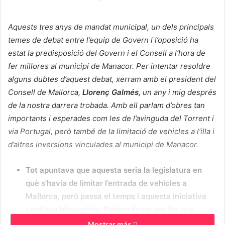
Aquests tres anys de mandat municipal, un dels principals
temes de debat entre l’equip de Govern i l’oposició ha
estat la predisposició del Govern i el Consell a l’hora de
fer millores al municipi de Manacor. Per intentar resoldre
alguns dubtes d’aquest debat, xerram amb el president del
Consell de Mallorca,
Llorenç Galmés,
un any i mig després
de la nostra darrera trobada. Amb ell parlam d’obres tan
importants i esperades com les de l’avinguda del Torrent i
via Portugal, però també de la limitació de vehicles a l’illa i
d’altres inversions vinculades al municipi de Manacor.
Tot apuntava que aquesta seria la legislatura en
què s’havia de limitar l’entrada de vehicles a
Mallorca, però passa el temps i aquesta iniciativa
continua bloquejada. Podem donar per fet que
aquesta mesura ja no s’implementarà aquesta
Mostrar más