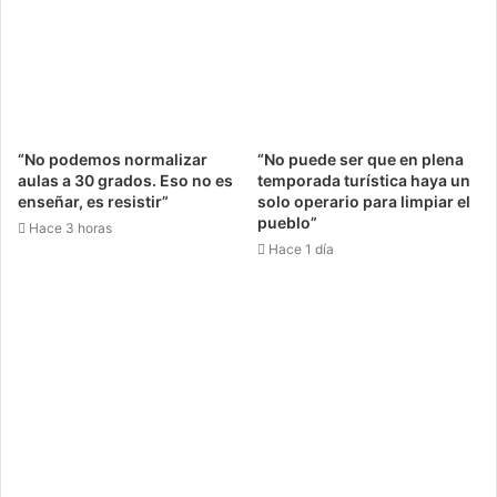
d’Aparcaments Dissuasius està en procés de
tramitació ambiental, ja que hem de tenir en compte
que seran 43 aparcaments arreu de Mallorca amb
més de 7.100 places i una inversió que farem des del
Consell de Mallorca de 31 milions d’euros. Els dos de
Manacor els construirà i finançarà aquesta institució.
“No podemos normalizar
“No puede ser que en plena
aulas a 30 grados. Eso no es
temporada turística haya un
L’Ajuntament de Manacor demana que el Consell es
enseñar, es resistir”
solo operario para limpiar el
posi les piles per fer determinades obres com les de
pueblo”
Hace 3 horas
via Portugal i l’avinguda del Torrent…
Hace 1 día
El Consell de Mallorca no ha aturat de fer feina, i és
necessari que la gent de Manacor conegui bé què ha
passat i no es deixi endur per demagògies. L’octubre
de l’any 2022, l’Ajuntament i el Consell arribaren a un
acord d’intencions per signar un conveni, però els
tècnics de la institució hi trobaren greus deficiències
i el paralitzaren. El cas és que serveis municipals com
l’enllumenat, el clavegueram o la conducció d’aigua