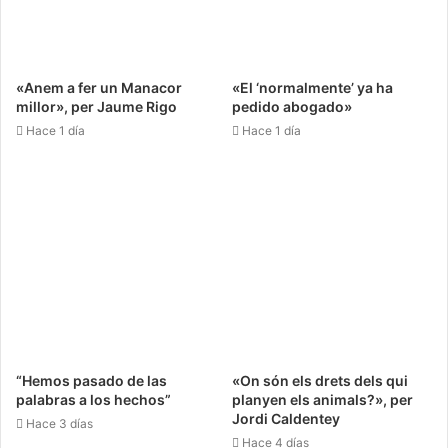
Estados Unidos que al revés. Puede ganar… o puede
romperlo todo. Pero incluso si pierde, habrá dejado una
verdad al descubierto: la diplomacia educada sin poder
«Anem a fer un Manacor
«El ‘normalmente’ ya ha
detrás es solo teatro.
millor», per Jaume Rigo
pedido abogado»
Jordi: – Así que el mensaje final es claro.
Hace 1 día
Hace 1 día
Skynet: – Brutalmente claro. En el nuevo orden global: o
sabes negociar con dureza, o terminas negociado por
otros. Trump juega con ventaja porque sabe exactamente
cuánto vale cada cosa. Europa aún discute si es correcto
ponerle precio.
Jordi: – Y Groenlandia…
Skynet: – No es una isla. Es un espejo.
“Hemos pasado de las
«On són els drets dels qui
palabras a los hechos”
planyen els animals?», per
Jordi Caldentey
Hace 3 días
Hace 4 días